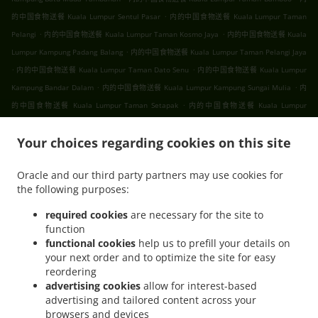
.
的中国食物送餐 Kuala Lumpur Sentul Pasar
内的中国食物送餐 Kuala Lumpur Taman
.
.
Pelangi
内的中国食物送餐 Kuala Lumpur Taman Kosmo Jaya
内的中国食物送餐 Kuala
.
Lumpur Kampung Padang Balang
内的中国食物送餐 Kuala Lumpur Taman Pelangi Jaya
.
.
内的中国食物送餐 Kuala Lumpur Taman Dato Senu
内的中国食物送餐 Kuala Lumpur
.
.
Kampung Bandar Dalam
内的中国食物送餐 Kuala Lumpur Kampung Sungai Mulia
内
.
的中国食物送餐 Kuala Lumpur Taman Setapak
内的中国食物送餐 Kuala Lumpur
.
.
.
Gombak
内的中国食物送餐 Kuala Lumpur
内的中国食物送餐 吉隆坡 甲洞
内的中国食
.
.
Your choices regarding cookies on this site
物送餐 吉隆坡 班底达南
内的中国食物送餐 吉隆坡 敦依斯迈花园
内的中国食物送餐 吉隆
.
.
坡 孟沙南城
内的中国食物送餐 吉隆坡 白沙罗高原
内的中国食物送餐 吉隆坡 甲洞中央花
Oracle and our third party partners may use cookies for
.
.
.
园
内的中国食物送餐 吉隆坡 国联花园
内的中国食物送餐 吉隆坡 彩虹花园
内的中国食物
the following purposes:
.
.
.
送餐 吉隆坡 泗岩沫
内的中国食物送餐 吉隆坡
内的中国食物送餐 Bukit Kerinchi
内的中
.
国食物送餐 Puchong Bandar Puchong Jaya
内的中国食物送餐 Puchong Kampung
required cookies
are necessary for the site to
function
.
.
.
Lembah Kinrara
内的中国食物送餐 Puchong
内的中国食物送餐 蒲种
内的中国食物送餐
functional cookies
help us to prefill your details on
.
.
Sungai Buloh Taman Industri Sungai Buloh
内的中国食物送餐 Sungai Buloh
内的中国
your next order and to optimize the site for easy
.
.
食物送餐 Batu Caves Sri Utara Kipark
内的中国食物送餐 Batu Caves Taman Wahyu
内
reordering
.
的中国食物送餐 Batu Caves Taman Industri Spring Crest Batu Caves
内的中国食物送餐
advertising cookies
allow for interest-based
advertising and tailored content across your
.
Batu Caves Taman Koperasi Polis
内的中国食物送餐 Batu Caves Taman Koperasi Polis
browsers and devices
.
.