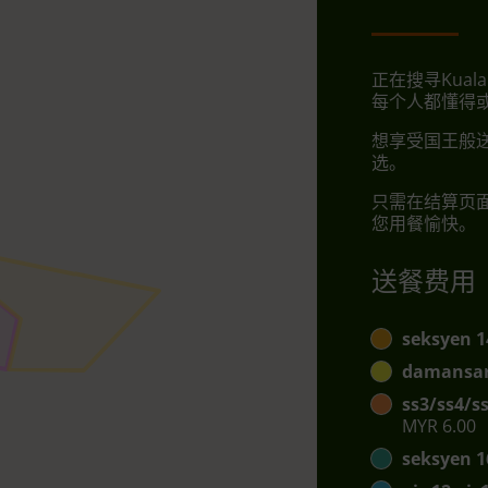
正在搜寻Kuala
每个人都懂得
想享受国王般送
选。
只需在结算页
您用餐愉快。
送餐费用
seksyen 1
damansar
ss3/ss4/s
MYR 6.00
seksyen 1