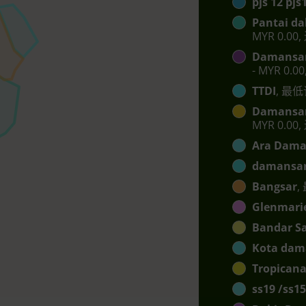
pjs 12 pj
Pantai da
MYR 0.00,
Damansar
- MYR 0.0
TTDI
, 最低
Damansar
MYR 0.00,
Ara Dama
damansar
Bangsar
,
Glenmari
Bandar S
Kota dam
Tropican
ss19 /ss15