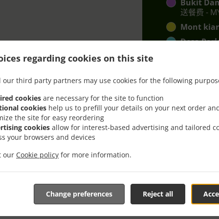
Bukit Da
送餐费 - MY
Mont kia
Desa Park
kepong
, 
ices regarding cookies on this site
sentul
, 最
 our third party partners may use cookies for the following purpos
Ss2
, 最低订量
ired cookies
are necessary for the site to function
tional cookies
help us to prefill your details on your next order an
mize the site for easy reordering
rtising cookies
allow for interest-based advertising and tailored c
ss your browsers and devices
it our
Cookie policy
for more information.
a Lumpur Desa Parkci
Change preferences
Reject all
Acce