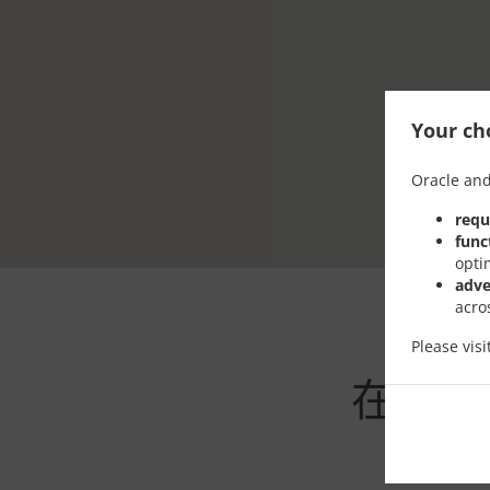
Your cho
Oracle and
requ
func
opti
adve
acro
Please vis
在Kual