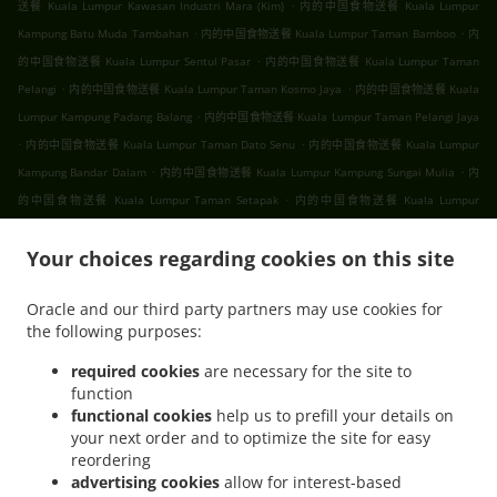
.
送餐 Kuala Lumpur Kawasan Industri Mara (Kim)
内的中国食物送餐 Kuala Lumpur
.
.
Kampung Batu Muda Tambahan
内的中国食物送餐 Kuala Lumpur Taman Bamboo
内
.
的中国食物送餐 Kuala Lumpur Sentul Pasar
内的中国食物送餐 Kuala Lumpur Taman
.
.
Pelangi
内的中国食物送餐 Kuala Lumpur Taman Kosmo Jaya
内的中国食物送餐 Kuala
.
Lumpur Kampung Padang Balang
内的中国食物送餐 Kuala Lumpur Taman Pelangi Jaya
.
.
内的中国食物送餐 Kuala Lumpur Taman Dato Senu
内的中国食物送餐 Kuala Lumpur
.
.
Kampung Bandar Dalam
内的中国食物送餐 Kuala Lumpur Kampung Sungai Mulia
内
.
的中国食物送餐 Kuala Lumpur Taman Setapak
内的中国食物送餐 Kuala Lumpur
.
.
.
Gombak
内的中国食物送餐 Kuala Lumpur
内的中国食物送餐 吉隆坡 甲洞
内的中国食
.
.
Your choices regarding cookies on this site
物送餐 吉隆坡 班底达南
内的中国食物送餐 吉隆坡 敦依斯迈花园
内的中国食物送餐 吉隆
.
.
坡 孟沙南城
内的中国食物送餐 吉隆坡 白沙罗高原
内的中国食物送餐 吉隆坡 甲洞中央花
Oracle and our third party partners may use cookies for
.
.
.
园
内的中国食物送餐 吉隆坡 国联花园
内的中国食物送餐 吉隆坡 彩虹花园
内的中国食物
the following purposes:
.
.
.
送餐 吉隆坡 泗岩沫
内的中国食物送餐 吉隆坡
内的中国食物送餐 Bukit Kerinchi
内的中
.
国食物送餐 Puchong Bandar Puchong Jaya
内的中国食物送餐 Puchong Kampung
required cookies
are necessary for the site to
function
.
.
.
Lembah Kinrara
内的中国食物送餐 Puchong
内的中国食物送餐 蒲种
内的中国食物送餐
functional cookies
help us to prefill your details on
.
.
Sungai Buloh Taman Industri Sungai Buloh
内的中国食物送餐 Sungai Buloh
内的中国
your next order and to optimize the site for easy
.
.
食物送餐 Batu Caves Sri Utara Kipark
内的中国食物送餐 Batu Caves Taman Wahyu
内
reordering
.
的中国食物送餐 Batu Caves Taman Industri Spring Crest Batu Caves
内的中国食物送餐
advertising cookies
allow for interest-based