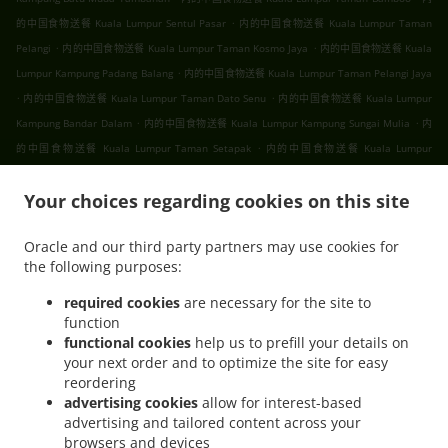
.
的中国食物送餐 Kuala Lumpur Sentul Pasar
内的中国食物送餐 Kuala Lumpur Taman
.
.
Pelangi
内的中国食物送餐 Kuala Lumpur Taman Kosmo Jaya
内的中国食物送餐 Kuala
.
Lumpur Kampung Padang Balang
内的中国食物送餐 Kuala Lumpur Taman Pelangi Jaya
.
.
内的中国食物送餐 Kuala Lumpur Taman Dato Senu
内的中国食物送餐 Kuala Lumpur
.
.
Kampung Bandar Dalam
内的中国食物送餐 Kuala Lumpur Kampung Sungai Mulia
内
.
的中国食物送餐 Kuala Lumpur Taman Setapak
内的中国食物送餐 Kuala Lumpur
.
.
.
Gombak
内的中国食物送餐 Kuala Lumpur
内的中国食物送餐 吉隆坡 甲洞
内的中国食
.
.
Your choices regarding cookies on this site
物送餐 吉隆坡 班底达南
内的中国食物送餐 吉隆坡 敦依斯迈花园
内的中国食物送餐 吉隆
.
.
坡 孟沙南城
内的中国食物送餐 吉隆坡 白沙罗高原
内的中国食物送餐 吉隆坡 甲洞中央花
Oracle and our third party partners may use cookies for
.
.
.
园
内的中国食物送餐 吉隆坡 国联花园
内的中国食物送餐 吉隆坡 彩虹花园
内的中国食物
the following purposes:
.
.
.
送餐 吉隆坡 泗岩沫
内的中国食物送餐 吉隆坡
内的中国食物送餐 Bukit Kerinchi
内的中
.
国食物送餐 Puchong Bandar Puchong Jaya
内的中国食物送餐 Puchong Kampung
required cookies
are necessary for the site to
function
.
.
.
Lembah Kinrara
内的中国食物送餐 Puchong
内的中国食物送餐 蒲种
内的中国食物送餐
functional cookies
help us to prefill your details on
.
.
Sungai Buloh Taman Industri Sungai Buloh
内的中国食物送餐 Sungai Buloh
内的中国
your next order and to optimize the site for easy
.
.
食物送餐 Batu Caves Sri Utara Kipark
内的中国食物送餐 Batu Caves Taman Wahyu
内
reordering
.
的中国食物送餐 Batu Caves Taman Industri Spring Crest Batu Caves
内的中国食物送餐
advertising cookies
allow for interest-based
advertising and tailored content across your
.
Batu Caves Taman Koperasi Polis
内的中国食物送餐 Batu Caves Taman Koperasi Polis
browsers and devices
.
.