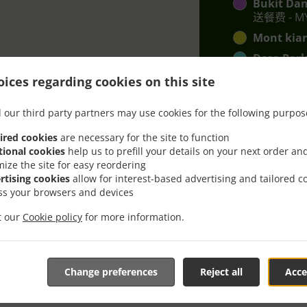
Bukit Da
送餐费 - MY
Mont kia
Desa Park
kepong
, 
ices regarding cookies on this site
sentul
, 最
 our third party partners may use cookies for the following purpos
Ss2
, 最低订量
ired cookies
are necessary for the site to function
tional cookies
help us to prefill your details on your next order an
mize the site for easy reordering
rtising cookies
allow for interest-based advertising and tailored c
ss your browsers and devices
it our
Cookie policy
for more information.
Lumpur Solaris Mont K
Change preferences
Reject all
Acce