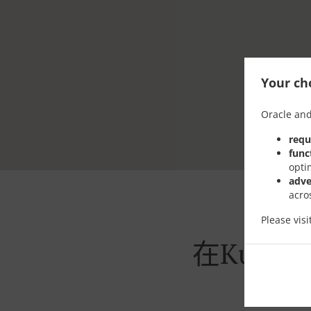
Your cho
Oracle and
requ
func
opti
adve
acro
Please vis
在Kuala 