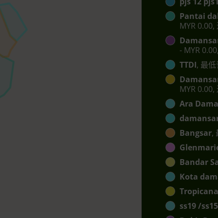
pjs 12 pj
Pantai da
MYR 0.00,
Damansar
- MYR 0.0
TTDI
, 最低
Damansar
MYR 0.00,
Ara Dama
damansar
Bangsar
,
Glenmari
Bandar S
Kota dam
Tropican
ss19 /ss15