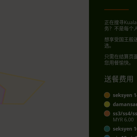
正在搜寻Kuala 
务？不是每个
想享受国王般送
选。
只需在结算页
您用餐愉快。
送餐费用
seksyen 1
damansar
ss3/ss4/s
MYR 6.00
seksyen 1