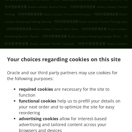
.
的中国食物送餐 Kuala Lumpur Sentul Pasar
内的中国食物送餐 Kuala Lumpur Taman
.
.
Pelangi
内的中国食物送餐 Kuala Lumpur Taman Kosmo Jaya
内的中国食物送餐 Kuala
.
Lumpur Kampung Padang Balang
内的中国食物送餐 Kuala Lumpur Taman Pelangi Jaya
.
.
内的中国食物送餐 Kuala Lumpur Taman Dato Senu
内的中国食物送餐 Kuala Lumpur
.
.
Kampung Bandar Dalam
内的中国食物送餐 Kuala Lumpur Kampung Sungai Mulia
内
.
的中国食物送餐 Kuala Lumpur Taman Setapak
内的中国食物送餐 Kuala Lumpur
.
.
.
Gombak
内的中国食物送餐 Kuala Lumpur
内的中国食物送餐 吉隆坡 甲洞
内的中国食
.
.
Your choices regarding cookies on this site
物送餐 吉隆坡 班底达南
内的中国食物送餐 吉隆坡 敦依斯迈花园
内的中国食物送餐 吉隆
.
.
坡 孟沙南城
内的中国食物送餐 吉隆坡 白沙罗高原
内的中国食物送餐 吉隆坡 甲洞中央花
Oracle and our third party partners may use cookies for
.
.
.
园
内的中国食物送餐 吉隆坡 国联花园
内的中国食物送餐 吉隆坡 彩虹花园
内的中国食物
the following purposes:
.
.
.
送餐 吉隆坡 泗岩沫
内的中国食物送餐 吉隆坡
内的中国食物送餐 Bukit Kerinchi
内的中
.
国食物送餐 Puchong Bandar Puchong Jaya
内的中国食物送餐 Puchong Kampung
required cookies
are necessary for the site to
function
.
.
.
Lembah Kinrara
内的中国食物送餐 Puchong
内的中国食物送餐 蒲种
内的中国食物送餐
functional cookies
help us to prefill your details on
.
.
Sungai Buloh Taman Industri Sungai Buloh
内的中国食物送餐 Sungai Buloh
内的中国
your next order and to optimize the site for easy
.
.
食物送餐 Batu Caves Sri Utara Kipark
内的中国食物送餐 Batu Caves Taman Wahyu
内
reordering
.
的中国食物送餐 Batu Caves Taman Industri Spring Crest Batu Caves
内的中国食物送餐
advertising cookies
allow for interest-based
advertising and tailored content across your
.
Batu Caves Taman Koperasi Polis
内的中国食物送餐 Batu Caves Taman Koperasi Polis
browsers and devices
.
.