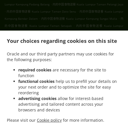
.
Lumpur Kampung Padang Balang
内的中国食物送餐 Kuala Lumpur Taman Pelangi Jaya
.
.
内的中国食物送餐 Kuala Lumpur Taman Dato Senu
内的中国食物送餐 Kuala Lumpur
.
.
Kampung Bandar Dalam
内的中国食物送餐 Kuala Lumpur Kampung Sungai Mulia
内
.
的中国食物送餐 Kuala Lumpur Taman Setapak
内的中国食物送餐 Kuala Lumpur
.
.
.
Gombak
内的中国食物送餐 Kuala Lumpur
内的中国食物送餐 吉隆坡 甲洞
内的中国食
.
.
Your choices regarding cookies on this site
物送餐 吉隆坡 班底达南
内的中国食物送餐 吉隆坡 敦依斯迈花园
内的中国食物送餐 吉隆
.
.
坡 孟沙南城
内的中国食物送餐 吉隆坡 白沙罗高原
内的中国食物送餐 吉隆坡 甲洞中央花
Oracle and our third party partners may use cookies for
.
.
.
园
内的中国食物送餐 吉隆坡 国联花园
内的中国食物送餐 吉隆坡 彩虹花园
内的中国食物
the following purposes:
.
.
.
送餐 吉隆坡 泗岩沫
内的中国食物送餐 吉隆坡
内的中国食物送餐 Bukit Kerinchi
内的中
.
国食物送餐 Puchong Bandar Puchong Jaya
内的中国食物送餐 Puchong Kampung
required cookies
are necessary for the site to
function
.
.
.
Lembah Kinrara
内的中国食物送餐 Puchong
内的中国食物送餐 蒲种
内的中国食物送餐
functional cookies
help us to prefill your details on
.
.
Sungai Buloh Taman Industri Sungai Buloh
内的中国食物送餐 Sungai Buloh
内的中国
your next order and to optimize the site for easy
.
.
食物送餐 Batu Caves Sri Utara Kipark
内的中国食物送餐 Batu Caves Taman Wahyu
内
reordering
.
的中国食物送餐 Batu Caves Taman Industri Spring Crest Batu Caves
内的中国食物送餐
advertising cookies
allow for interest-based
advertising and tailored content across your
.
Batu Caves Taman Koperasi Polis
内的中国食物送餐 Batu Caves Taman Koperasi Polis
browsers and devices
.
.
Fasa Ii
内的中国食物送餐 Batu Caves Taman Koperasi Polis Fasa I
内的中国食物送餐
.
.
Batu Caves Taman Melewar
内的中国食物送餐 Batu Caves
内的中国食物送餐 Wilayah
Please visit our
Cookie policy
for more information.
.
.
.
.
Persekutuan
内的Ipoh Chinese cuisine食物送餐
内的亚洲食物送餐
内的早餐送餐服