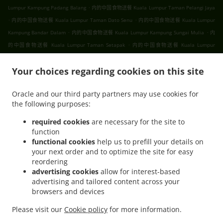
.
Lumpur Kampung Padang Balang
内的中国食物送餐 Kuala Lumpur Taman Pelangi Jaya
.
.
内的中国食物送餐 Kuala Lumpur Taman Dato Senu
内的中国食物送餐 Kuala Lumpur
.
.
Kampung Bandar Dalam
内的中国食物送餐 Kuala Lumpur Kampung Sungai Mulia
内
.
的中国食物送餐 Kuala Lumpur Taman Setapak
内的中国食物送餐 Kuala Lumpur
.
.
.
Gombak
内的中国食物送餐 Kuala Lumpur
内的中国食物送餐 吉隆坡 甲洞
内的中国食
.
.
Your choices regarding cookies on this site
物送餐 吉隆坡 班底达南
内的中国食物送餐 吉隆坡 敦依斯迈花园
内的中国食物送餐 吉隆
.
.
坡 孟沙南城
内的中国食物送餐 吉隆坡 白沙罗高原
内的中国食物送餐 吉隆坡 甲洞中央花
Oracle and our third party partners may use cookies for
.
.
.
园
内的中国食物送餐 吉隆坡 国联花园
内的中国食物送餐 吉隆坡 彩虹花园
内的中国食物
the following purposes:
.
.
.
送餐 吉隆坡 泗岩沫
内的中国食物送餐 吉隆坡
内的中国食物送餐 Bukit Kerinchi
内的中
.
国食物送餐 Puchong Bandar Puchong Jaya
内的中国食物送餐 Puchong Kampung
required cookies
are necessary for the site to
function
.
.
.
Lembah Kinrara
内的中国食物送餐 Puchong
内的中国食物送餐 蒲种
内的中国食物送餐
functional cookies
help us to prefill your details on
.
.
Sungai Buloh Taman Industri Sungai Buloh
内的中国食物送餐 Sungai Buloh
内的中国
your next order and to optimize the site for easy
.
.
食物送餐 Batu Caves Sri Utara Kipark
内的中国食物送餐 Batu Caves Taman Wahyu
内
reordering
.
的中国食物送餐 Batu Caves Taman Industri Spring Crest Batu Caves
内的中国食物送餐
advertising cookies
allow for interest-based
advertising and tailored content across your
.
Batu Caves Taman Koperasi Polis
内的中国食物送餐 Batu Caves Taman Koperasi Polis
browsers and devices
.
.
Fasa Ii
内的中国食物送餐 Batu Caves Taman Koperasi Polis Fasa I
内的中国食物送餐
.
.
Batu Caves Taman Melewar
内的中国食物送餐 Batu Caves
内的中国食物送餐 Wilayah
Please visit our
Cookie policy
for more information.
.
.
.
.
Persekutuan
内的Ipoh Chinese cuisine食物送餐
内的亚洲食物送餐
内的早餐送餐服