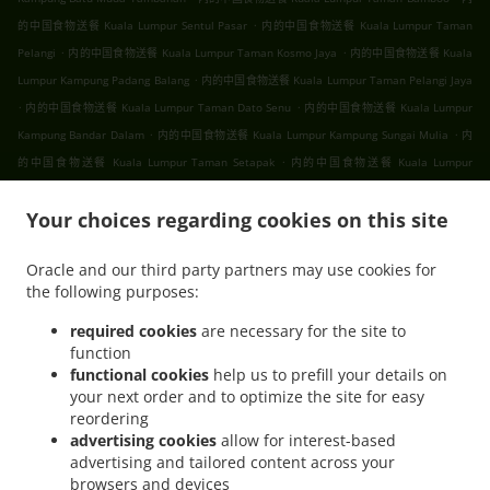
.
的中国食物送餐 Kuala Lumpur Sentul Pasar
内的中国食物送餐 Kuala Lumpur Taman
.
.
Pelangi
内的中国食物送餐 Kuala Lumpur Taman Kosmo Jaya
内的中国食物送餐 Kuala
.
Lumpur Kampung Padang Balang
内的中国食物送餐 Kuala Lumpur Taman Pelangi Jaya
.
.
内的中国食物送餐 Kuala Lumpur Taman Dato Senu
内的中国食物送餐 Kuala Lumpur
.
.
Kampung Bandar Dalam
内的中国食物送餐 Kuala Lumpur Kampung Sungai Mulia
内
.
的中国食物送餐 Kuala Lumpur Taman Setapak
内的中国食物送餐 Kuala Lumpur
.
.
.
Gombak
内的中国食物送餐 Kuala Lumpur
内的中国食物送餐 吉隆坡 甲洞
内的中国食
.
.
Your choices regarding cookies on this site
物送餐 吉隆坡 班底达南
内的中国食物送餐 吉隆坡 敦依斯迈花园
内的中国食物送餐 吉隆
.
.
坡 孟沙南城
内的中国食物送餐 吉隆坡 白沙罗高原
内的中国食物送餐 吉隆坡 甲洞中央花
Oracle and our third party partners may use cookies for
.
.
.
园
内的中国食物送餐 吉隆坡 国联花园
内的中国食物送餐 吉隆坡 彩虹花园
内的中国食物
the following purposes:
.
.
.
送餐 吉隆坡 泗岩沫
内的中国食物送餐 吉隆坡
内的中国食物送餐 Bukit Kerinchi
内的中
.
国食物送餐 Puchong Bandar Puchong Jaya
内的中国食物送餐 Puchong Kampung
required cookies
are necessary for the site to
function
.
.
.
Lembah Kinrara
内的中国食物送餐 Puchong
内的中国食物送餐 蒲种
内的中国食物送餐
functional cookies
help us to prefill your details on
.
.
Sungai Buloh Taman Industri Sungai Buloh
内的中国食物送餐 Sungai Buloh
内的中国
your next order and to optimize the site for easy
.
.
食物送餐 Batu Caves Sri Utara Kipark
内的中国食物送餐 Batu Caves Taman Wahyu
内
reordering
.
的中国食物送餐 Batu Caves Taman Industri Spring Crest Batu Caves
内的中国食物送餐
advertising cookies
allow for interest-based
advertising and tailored content across your
.
Batu Caves Taman Koperasi Polis
内的中国食物送餐 Batu Caves Taman Koperasi Polis
browsers and devices
.
.