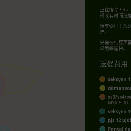
正在搜寻Peta
得或有时间准
想享受国王般送
选。
只需在结算页
您用餐愉快。
送餐费用
seksyen 1
damansar
ss3/ss4/s
MYR 6.00
seksyen 1
pjs 12 pj
Pantai da