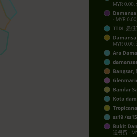
MYR 0.00,
Damansar
- MYR 0.0
TTDI
, 最低
Damansar
MYR 0.00,
Ara Dama
damansar
Bangsar
,
Glenmari
Bandar S
Kota dam
Tropican
ss19 /ss15
Bukit Da
送餐费 - MY