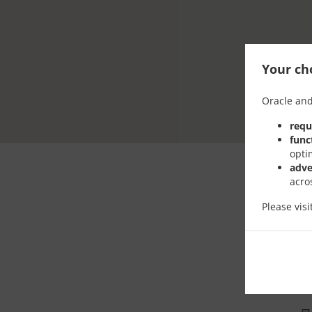
Your cho
Oracle and
requ
func
opti
adve
acro
Please vis
在