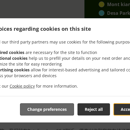
Mont kia
Desa Park
kepong
, 
ices regarding cookies on this site
sentul
, 最
Ss2
, 最低订量
 our third party partners may use cookies for the following purpos
ired cookies
are necessary for the site to function
tional cookies
help us to prefill your details on your next order an
mize the site for easy reordering
rtising cookies
allow for interest-based advertising and tailored c
ss your browsers and devices
it our
Cookie policy
for more information.
Petaling Jaya SS 2下单
Change preferences
Reject all
Acce