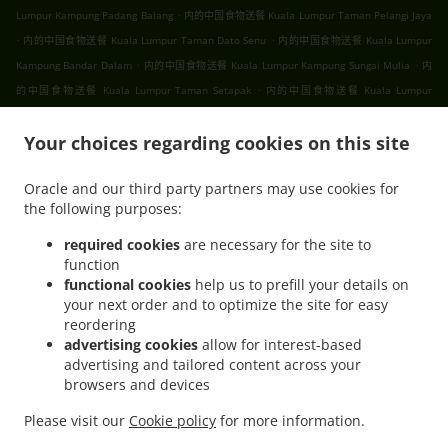
.
Lumpur Kampung Padang Balang
内的中国食物送餐 Kuala Lumpur Taman Pelangi Jaya
.
.
内的中国食物送餐 Kuala Lumpur Taman Dato Senu
内的中国食物送餐 Kuala Lumpur
.
.
Kampung Bandar Dalam
内的中国食物送餐 Kuala Lumpur Kampung Sungai Mulia
内
.
的中国食物送餐 Kuala Lumpur Taman Setapak
内的中国食物送餐 Kuala Lumpur
.
.
.
Gombak
内的中国食物送餐 Kuala Lumpur
内的中国食物送餐 吉隆坡 甲洞
内的中国食
.
.
Your choices regarding cookies on this site
物送餐 吉隆坡 班底达南
内的中国食物送餐 吉隆坡 敦依斯迈花园
内的中国食物送餐 吉隆
.
.
坡 孟沙南城
内的中国食物送餐 吉隆坡 白沙罗高原
内的中国食物送餐 吉隆坡 甲洞中央花
Oracle and our third party partners may use cookies for
.
.
.
园
内的中国食物送餐 吉隆坡 国联花园
内的中国食物送餐 吉隆坡 彩虹花园
内的中国食物
the following purposes:
.
.
.
送餐 吉隆坡 泗岩沫
内的中国食物送餐 吉隆坡
内的中国食物送餐 Bukit Kerinchi
内的中
.
国食物送餐 Puchong Bandar Puchong Jaya
内的中国食物送餐 Puchong Kampung
required cookies
are necessary for the site to
function
.
.
.
Lembah Kinrara
内的中国食物送餐 Puchong
内的中国食物送餐 蒲种
内的中国食物送餐
functional cookies
help us to prefill your details on
.
.
Sungai Buloh Taman Industri Sungai Buloh
内的中国食物送餐 Sungai Buloh
内的中国
your next order and to optimize the site for easy
.
.
食物送餐 Batu Caves Sri Utara Kipark
内的中国食物送餐 Batu Caves Taman Wahyu
内
reordering
.
的中国食物送餐 Batu Caves Taman Industri Spring Crest Batu Caves
内的中国食物送餐
advertising cookies
allow for interest-based
advertising and tailored content across your
.
Batu Caves Taman Koperasi Polis
内的中国食物送餐 Batu Caves Taman Koperasi Polis
browsers and devices
.
.
Fasa Ii
内的中国食物送餐 Batu Caves Taman Koperasi Polis Fasa I
内的中国食物送餐
.
.
Batu Caves Taman Melewar
内的中国食物送餐 Batu Caves
内的中国食物送餐 Wilayah
Please visit our
Cookie policy
for more information.
.
.
.
.
Persekutuan
内的Ipoh Chinese cuisine食物送餐
内的亚洲食物送餐
内的早餐送餐服