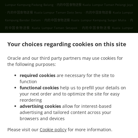
.
Lumpur Kampung Padang Balang
内的中国食物送餐 Kuala Lumpur Taman Pelangi Jaya
.
.
内的中国食物送餐 Kuala Lumpur Taman Dato Senu
内的中国食物送餐 Kuala Lumpur
.
.
Kampung Bandar Dalam
内的中国食物送餐 Kuala Lumpur Kampung Sungai Mulia
内
.
的中国食物送餐 Kuala Lumpur Taman Setapak
内的中国食物送餐 Kuala Lumpur
.
.
.
Gombak
内的中国食物送餐 Kuala Lumpur
内的中国食物送餐 吉隆坡 甲洞
内的中国食
.
.
Your choices regarding cookies on this site
物送餐 吉隆坡 班底达南
内的中国食物送餐 吉隆坡 敦依斯迈花园
内的中国食物送餐 吉隆
.
.
坡 孟沙南城
内的中国食物送餐 吉隆坡 白沙罗高原
内的中国食物送餐 吉隆坡 甲洞中央花
Oracle and our third party partners may use cookies for
.
.
.
园
内的中国食物送餐 吉隆坡 国联花园
内的中国食物送餐 吉隆坡 彩虹花园
内的中国食物
the following purposes:
.
.
.
送餐 吉隆坡 泗岩沫
内的中国食物送餐 吉隆坡
内的中国食物送餐 Bukit Kerinchi
内的中
.
国食物送餐 Puchong Bandar Puchong Jaya
内的中国食物送餐 Puchong Kampung
required cookies
are necessary for the site to
function
.
.
.
Lembah Kinrara
内的中国食物送餐 Puchong
内的中国食物送餐 蒲种
内的中国食物送餐
functional cookies
help us to prefill your details on
.
.
Sungai Buloh Taman Industri Sungai Buloh
内的中国食物送餐 Sungai Buloh
内的中国
your next order and to optimize the site for easy
.
.
食物送餐 Batu Caves Sri Utara Kipark
内的中国食物送餐 Batu Caves Taman Wahyu
内
reordering
.
的中国食物送餐 Batu Caves Taman Industri Spring Crest Batu Caves
内的中国食物送餐
advertising cookies
allow for interest-based
advertising and tailored content across your
.
Batu Caves Taman Koperasi Polis
内的中国食物送餐 Batu Caves Taman Koperasi Polis
browsers and devices
.
.
Fasa Ii
内的中国食物送餐 Batu Caves Taman Koperasi Polis Fasa I
内的中国食物送餐
.
.
Batu Caves Taman Melewar
内的中国食物送餐 Batu Caves
内的中国食物送餐 Wilayah
Please visit our
Cookie policy
for more information.
.
.
.
.
Persekutuan
内的Ipoh Chinese cuisine食物送餐
内的亚洲食物送餐
内的早餐送餐服