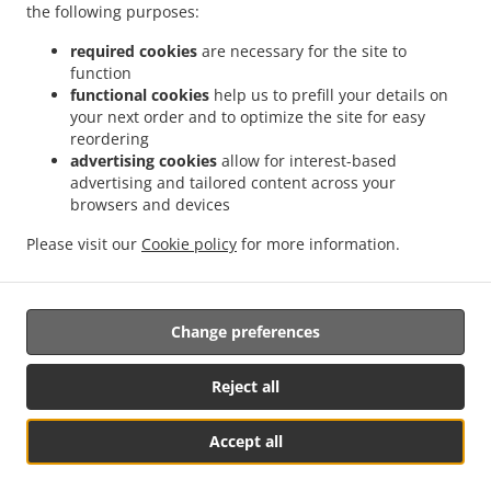
the following purposes:
.
.
.
服務 吉隆坡 国联花园
在中華 送餐服務 吉隆坡 彩虹花园
在中華 送餐服務 吉隆坡 泗岩沫
.
.
在中華 送餐服務 吉隆坡
在中華 送餐服務 Bukit Kerinchi
在中華 送餐服務 Puchong
required cookies
are necessary for the site to
function
.
.
Bandar Puchong Jaya
在中華 送餐服務 Puchong Kampung Lembah Kinrara
在中華 送
functional cookies
help us to prefill your details on
.
.
餐服務 Puchong
在中華 送餐服務 蒲种
在中華 送餐服務 Sungai Buloh Taman Industri
your next order and to optimize the site for easy
.
.
Sungai Buloh
在中華 送餐服務 Sungai Buloh
在中華 送餐服務 Batu Caves Sri Utara
reordering
.
.
Kipark
在中華 送餐服務 Batu Caves Taman Wahyu
在中華 送餐服務 Batu Caves
advertising cookies
allow for interest-based
advertising and tailored content across your
.
Taman Industri Spring Crest Batu Caves
在中華 送餐服務 Batu Caves Taman Koperasi
browsers and devices
.
.
Polis
在中華 送餐服務 Batu Caves Taman Koperasi Polis Fasa Ii
在中華 送餐服務 Batu
.
.
Caves Taman Koperasi Polis Fasa I
在中華 送餐服務 Batu Caves Taman Melewar
在
Please visit our
Cookie policy
for more information.
.
.
中華 送餐服務 Batu Caves
在中華 送餐服務 Wilayah Persekutuan
在Ipoh Chinese
.
.
.
cuisine 送餐服務
在亞洲 送餐服務
中的早餐 送餐服務
外賣食品直送
Change preferences
Reject all
Accept all