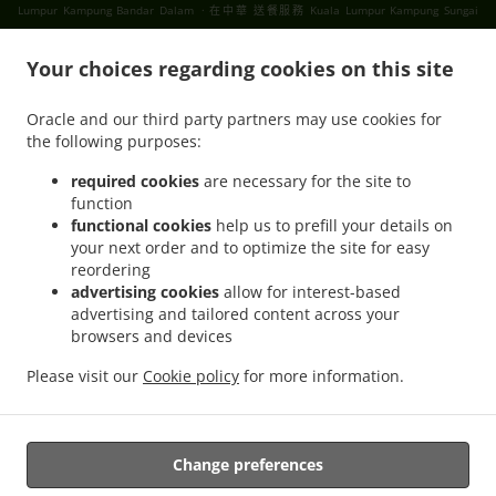
.
Lumpur Kampung Bandar Dalam
在中華 送餐服務 Kuala Lumpur Kampung Sungai
.
.
Mulia
在中華 送餐服務 Kuala Lumpur Taman Setapak
在中華 送餐服務 Kuala Lumpur
.
.
.
Your choices regarding cookies on this site
Gombak
在中華 送餐服務 Kuala Lumpur
在中華 送餐服務 吉隆坡 甲洞
在中華 送餐服務
.
.
吉隆坡 班底达南
在中華 送餐服務 吉隆坡 敦依斯迈花园
在中華 送餐服務 吉隆坡 孟沙南城
Oracle and our third party partners may use cookies for
.
.
.
在中華 送餐服務 吉隆坡 白沙罗高原
在中華 送餐服務 吉隆坡 甲洞中央花园
在中華 送餐
the following purposes:
.
.
.
服務 吉隆坡 国联花园
在中華 送餐服務 吉隆坡 彩虹花园
在中華 送餐服務 吉隆坡 泗岩沫
.
.
在中華 送餐服務 吉隆坡
在中華 送餐服務 Bukit Kerinchi
在中華 送餐服務 Puchong
required cookies
are necessary for the site to
function
.
.
Bandar Puchong Jaya
在中華 送餐服務 Puchong Kampung Lembah Kinrara
在中華 送
functional cookies
help us to prefill your details on
.
.
餐服務 Puchong
在中華 送餐服務 蒲种
在中華 送餐服務 Sungai Buloh Taman Industri
your next order and to optimize the site for easy
.
.
Sungai Buloh
在中華 送餐服務 Sungai Buloh
在中華 送餐服務 Batu Caves Sri Utara
reordering
.
.
Kipark
在中華 送餐服務 Batu Caves Taman Wahyu
在中華 送餐服務 Batu Caves
advertising cookies
allow for interest-based
advertising and tailored content across your
.
Taman Industri Spring Crest Batu Caves
在中華 送餐服務 Batu Caves Taman Koperasi
browsers and devices
.
.
Polis
在中華 送餐服務 Batu Caves Taman Koperasi Polis Fasa Ii
在中華 送餐服務 Batu
.
.
Caves Taman Koperasi Polis Fasa I
在中華 送餐服務 Batu Caves Taman Melewar
在
Please visit our
Cookie policy
for more information.
.
.
中華 送餐服務 Batu Caves
在中華 送餐服務 Wilayah Persekutuan
在Ipoh Chinese
.
.
.
cuisine 送餐服務
在亞洲 送餐服務
中的早餐 送餐服務
外賣食品直送
Change preferences