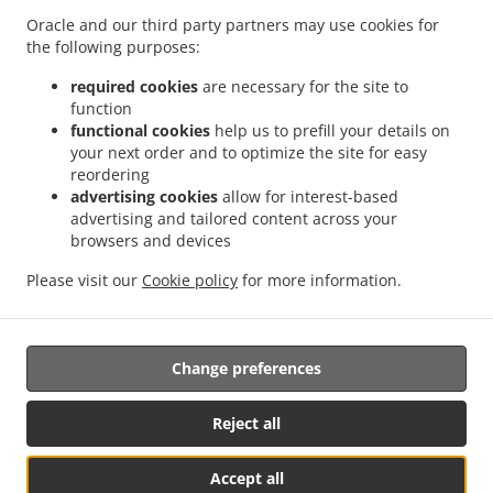
Oracle and our third party partners may use cookies for
.
.
.
在中華 送餐服務 吉隆坡 白沙罗高原
在中華 送餐服務 吉隆坡 甲洞中央花园
在中華 送餐
the following purposes:
.
.
.
服務 吉隆坡 国联花园
在中華 送餐服務 吉隆坡 彩虹花园
在中華 送餐服務 吉隆坡 泗岩沫
.
.
在中華 送餐服務 吉隆坡
在中華 送餐服務 Bukit Kerinchi
在中華 送餐服務 Puchong
required cookies
are necessary for the site to
function
.
.
Bandar Puchong Jaya
在中華 送餐服務 Puchong Kampung Lembah Kinrara
在中華 送
functional cookies
help us to prefill your details on
.
.
餐服務 Puchong
在中華 送餐服務 蒲种
在中華 送餐服務 Sungai Buloh Taman Industri
your next order and to optimize the site for easy
.
.
Sungai Buloh
在中華 送餐服務 Sungai Buloh
在中華 送餐服務 Batu Caves Sri Utara
reordering
.
.
Kipark
在中華 送餐服務 Batu Caves Taman Wahyu
在中華 送餐服務 Batu Caves
advertising cookies
allow for interest-based
advertising and tailored content across your
.
Taman Industri Spring Crest Batu Caves
在中華 送餐服務 Batu Caves Taman Koperasi
browsers and devices
.
.
Polis
在中華 送餐服務 Batu Caves Taman Koperasi Polis Fasa Ii
在中華 送餐服務 Batu
.
.
Caves Taman Koperasi Polis Fasa I
在中華 送餐服務 Batu Caves Taman Melewar
在
Please visit our
Cookie policy
for more information.
.
.
中華 送餐服務 Batu Caves
在中華 送餐服務 Wilayah Persekutuan
在Ipoh Chinese
.
.
.
cuisine 送餐服務
在亞洲 送餐服務
中的早餐 送餐服務
外賣食品直送
Change preferences
Reject all
Accept all