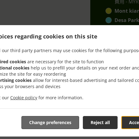
費用 - MYR 
Mont kia
Desa Park
kepong
, 
ices regarding cookies on this site
sentul
, 最
Ss2
, 最小訂購
 our third party partners may use cookies for the following purpos
ired cookies
are necessary for the site to function
tional cookies
help us to prefill your details on your next order an
mize the site for easy reordering
rtising cookies
allow for interest-based advertising and tailored c
ss your browsers and devices
it our
Cookie policy
for more information.
Kuala Lumpur Tsi Bus
Industrial Park
Change preferences
Reject all
Acce