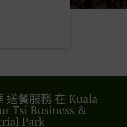
 送餐服務 在 Kuala
r Tsi Business &
rial Park