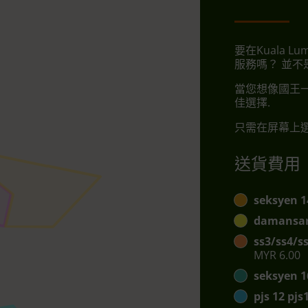
要在Kuala Lum
服務嗎？ 並不
當您想像國王一
佳選擇.
只需在屏幕上選
送貨費用
seksyen 1
damansar
ss3/ss4/s
MYR 6.00
seksyen 1
pjs 12 pj