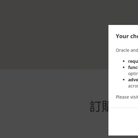
Your cho
Oracle and
requ
func
opti
adve
acro
Please vis
訂購及直送在