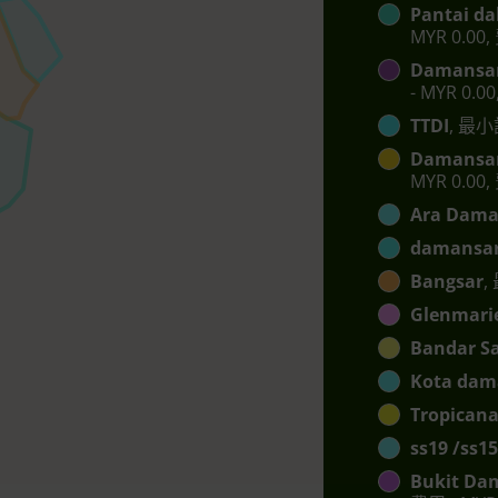
Pantai da
MYR 0.00,
Damansar
- MYR 0.0
TTDI
, 最小訂
Damansar
MYR 0.00,
Ara Dama
damansar
Bangsar
,
Glenmari
Bandar S
Kota dam
Tropican
ss19 /ss15
Bukit Da