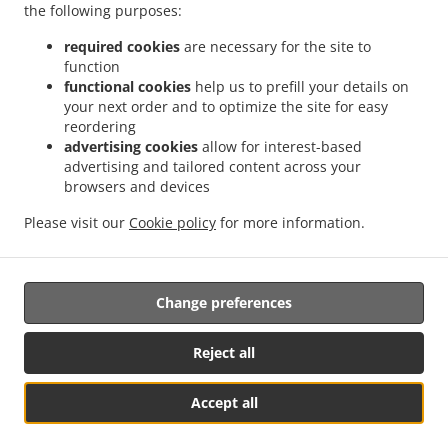
the following purposes:
.
.
.
服務 吉隆坡 国联花园
在中華 送餐服務 吉隆坡 彩虹花园
在中華 送餐服務 吉隆坡 泗岩沫
.
.
在中華 送餐服務 吉隆坡
在中華 送餐服務 Bukit Kerinchi
在中華 送餐服務 Puchong
required cookies
are necessary for the site to
function
.
.
Bandar Puchong Jaya
在中華 送餐服務 Puchong Kampung Lembah Kinrara
在中華 送
functional cookies
help us to prefill your details on
.
.
餐服務 Puchong
在中華 送餐服務 蒲种
在中華 送餐服務 Sungai Buloh Taman Industri
your next order and to optimize the site for easy
.
.
Sungai Buloh
在中華 送餐服務 Sungai Buloh
在中華 送餐服務 Batu Caves Sri Utara
reordering
.
.
Kipark
在中華 送餐服務 Batu Caves Taman Wahyu
在中華 送餐服務 Batu Caves
advertising cookies
allow for interest-based
advertising and tailored content across your
.
Taman Industri Spring Crest Batu Caves
在中華 送餐服務 Batu Caves Taman Koperasi
browsers and devices
.
.
Polis
在中華 送餐服務 Batu Caves Taman Koperasi Polis Fasa Ii
在中華 送餐服務 Batu
.
.
Caves Taman Koperasi Polis Fasa I
在中華 送餐服務 Batu Caves Taman Melewar
在
Please visit our
Cookie policy
for more information.
.
.
中華 送餐服務 Batu Caves
在中華 送餐服務 Wilayah Persekutuan
在Ipoh Chinese
.
.
.
cuisine 送餐服務
在亞洲 送餐服務
中的早餐 送餐服務
外賣食品直送
Change preferences
Reject all
Accept all