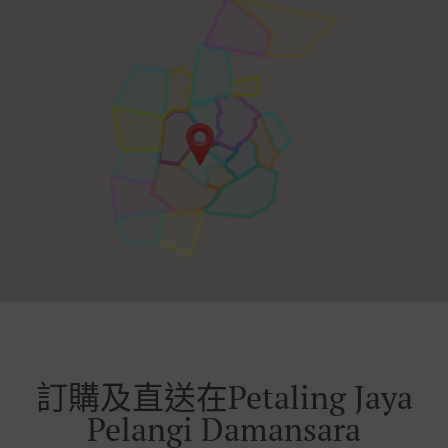
訂購及直送在Petaling Jaya
Pelangi Damansara