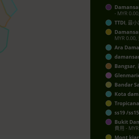
Damansar
- MYR 0.0
TTDI
, 最小訂
Damansar
MYR 0.00,
Ara Dama
damansar
Bangsar
,
Glenmari
Bandar S
Kota dam
Tropican
ss19 /ss15
Bukit Da
費用 - MYR 
Mont kia