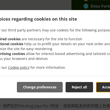
Desa Park
kepong
, 
ices regarding cookies on this site
sentul
, 最
Ss2
, 最小訂購
 our third party partners may use cookies for the following purpos
ired cookies
are necessary for the site to function
tional cookies
help us to prefill your details on your next order an
mize the site for easy reordering
rtising cookies
allow for interest-based advertising and tailored c
ss your browsers and devices
it our
Cookie policy
for more information.
及直送在Petaling Jaya Pj
Change preferences
Reject all
Acce
我們位於Petaling Jaya Pjs 5附近，很高興能為你提供網上到