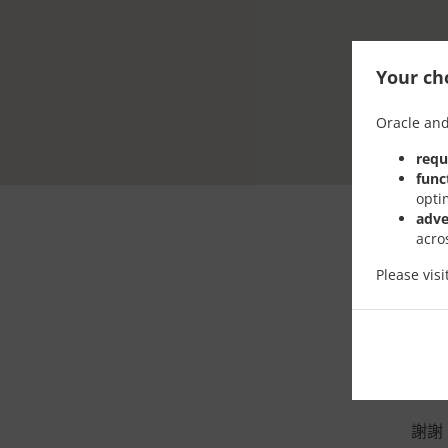
Your cho
Oracle and
requ
func
opti
adve
acro
Please vis
訂購
謝謝，