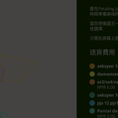
要在Petalin
時間準備美味的
當您想像國王一
佳選擇.
只需在屏幕上選
送貨費用
seksyen 1
damansar
ss3/ss4/s
MYR 6.00
seksyen 1
pjs 12 pj
Pantai da
MYR 0.00,