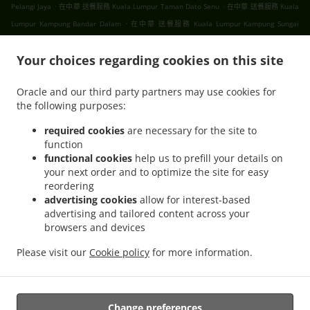
.
.
Pelangi Jaya
在中華 送餐服務 Kuala Lumpur Taman Dato Senu
在中華 送餐服務 Kuala
.
Lumpur Kampung Bandar Dalam
在中華 送餐服務 Kuala Lumpur Kampung Sungai
.
.
Mulia
在中華 送餐服務 Kuala Lumpur Taman Setapak
在中華 送餐服務 Kuala Lumpur
.
.
.
Your choices regarding cookies on this site
Gombak
在中華 送餐服務 Kuala Lumpur
在中華 送餐服務 吉隆坡 甲洞
在中華 送餐服務
.
.
吉隆坡 班底达南
在中華 送餐服務 吉隆坡 敦依斯迈花园
在中華 送餐服務 吉隆坡 孟沙南城
Oracle and our third party partners may use cookies for
.
.
.
在中華 送餐服務 吉隆坡 白沙罗高原
在中華 送餐服務 吉隆坡 甲洞中央花园
在中華 送餐
the following purposes:
.
.
.
服務 吉隆坡 国联花园
在中華 送餐服務 吉隆坡 彩虹花园
在中華 送餐服務 吉隆坡 泗岩沫
.
.
在中華 送餐服務 吉隆坡
在中華 送餐服務 Bukit Kerinchi
在中華 送餐服務 Puchong
required cookies
are necessary for the site to
function
.
.
Bandar Puchong Jaya
在中華 送餐服務 Puchong Kampung Lembah Kinrara
在中華 送
functional cookies
help us to prefill your details on
.
.
餐服務 Puchong
在中華 送餐服務 蒲种
在中華 送餐服務 Sungai Buloh Taman Industri
your next order and to optimize the site for easy
.
.
Sungai Buloh
在中華 送餐服務 Sungai Buloh
在中華 送餐服務 Batu Caves Sri Utara
reordering
.
.
Kipark
在中華 送餐服務 Batu Caves Taman Wahyu
在中華 送餐服務 Batu Caves
advertising cookies
allow for interest-based
advertising and tailored content across your
.
Taman Industri Spring Crest Batu Caves
在中華 送餐服務 Batu Caves Taman Koperasi
browsers and devices
.
.
Polis
在中華 送餐服務 Batu Caves Taman Koperasi Polis Fasa Ii
在中華 送餐服務 Batu
.
.
Caves Taman Koperasi Polis Fasa I
在中華 送餐服務 Batu Caves Taman Melewar
在
Please visit our
Cookie policy
for more information.
.
.
中華 送餐服務 Batu Caves
在中華 送餐服務 Wilayah Persekutuan
在Ipoh Chinese
.
.
.
cuisine 送餐服務
在亞洲 送餐服務
中的早餐 送餐服務
外賣食品直送
Change preferences