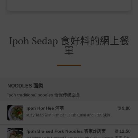
Ipoh Sedap 食好料的網上餐
單
NOODLES 面类
Ipoh traditional noodles 怡保传统面食
Ipoh Hor Hee 河嘻
9.80
從 9.80 MYR
從
kuay Teao with Fish ball , Fish Cake and Fish Skin .
Ipoh Braised Pork Noodles 客家炸肉面
12.50
從 12.50 MYR
從