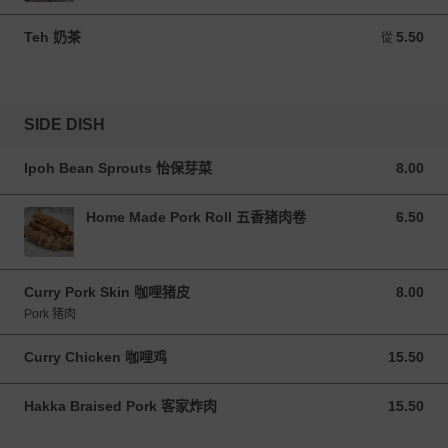
Teh 奶茶
5.50
從 5.50 MYR
從
SIDE DISH
Ipoh Bean Sprouts 怡保芽菜
8.00
8.00 MYR
Home Made Pork Roll 五香猪肉卷
6.50
6.50 MYR
Curry Pork Skin 咖哩猪皮
8.00
8.00 MYR
Pork 猪肉
Curry Chicken 咖哩鸡
15.50
15.50 MYR
Hakka Braised Pork 客家炸肉
15.50
15.50 MYR