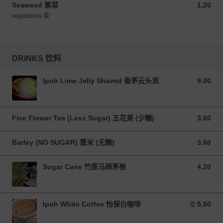
Seaweed 紫菜
1.20
1.20 MYR
vegetables 菜
DRINKS 饮料
Ipoh Lime Jelly Shaved 香茅云头浪
9.00
9.00 MYR
Five Flower Tea (Less Sugar) 五花茶 (少糖)
3.60
3.60 MYR
Barley (NO SUGAR) 薏米 (无糖)
3.60
3.60 MYR
Sugar Cane 竹蔗马蹄茅根
4.20
4.20 MYR
Ipoh White Coffee 怡保白咖啡
5.50
從 5.50 MYR
從